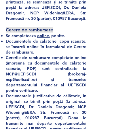
printează, se semnează și se trimite prin
poștă la adresa: UEFISCDI, Dr. Daniela
Dragomir, NCP Widening&ERA, Str.
Frumoasă nr. 30 (parter), 010987 București.
Cerere
de ramb
ursare
Se completeaza
online
, pe site.
Documentele de călătorie, copii scanate,
se încarcă online în formularul de Cerere
de rambursare.
Cererile de rambursare completate online
(împreună cu documentele de călătorie
scanate, PDF) sunt centralizate la
NCP@UEFISCDI (
brokeraj-
ncp@uefiscdi.ro
) și transmise
departamentului financiar al UEFISCDI
pentru verificare.
Documentele justificative de călătorie, în
original, se trimit prin poștă (la adresa:
UEFISCDI, Dr. Daniela Dragomir, NCP
Widening&ERA, Str. Frumoasă nr. 30
(parter), 010987 București). Dana le
transmite mai departe departamentului
financiar al UEFISCDI, pentru verificare și