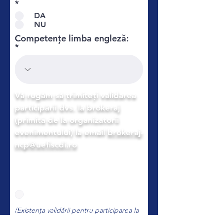
*
DA
NU
Competențe limba engleză:
Vă rugăm să trimiteți validarea
participării dvs. la brokeraj
(primită de la organizatorii
evenimentului) la email
brokeraj-
ncp@uefiscdi.ro
Ați trimis validarea participării
dvs la brokeraj (primită de la
organizatori)?
*
DA
(Existența validării pentru participarea la