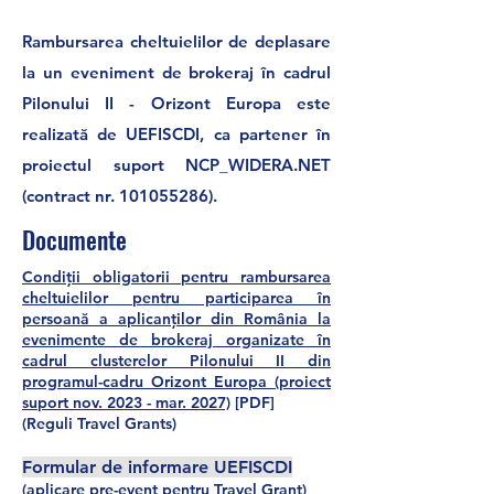
Rambursarea cheltuielilor de deplasare
la un eveniment de brokeraj în cadrul
Pilonului II - Orizont Europa este
realizată de UEFISCDI, ca partener în
proiectul suport NCP_WIDERA.NET
(contract nr.
101055286)
.
Documente
Condiții obligatorii pentru rambursarea
cheltuielilor pentru participarea în
persoană a aplicanților din România la
evenimente de brokeraj
organizate în
cadrul clusterelor Pilonului II din
programul-cadru Orizont Europa (proiect
suport nov. 2023 - mar. 2027)
[PDF]
(Reguli Travel Grants)
Formular de informare UEFISCDI
(aplicare pre-event pentru Travel Grant)