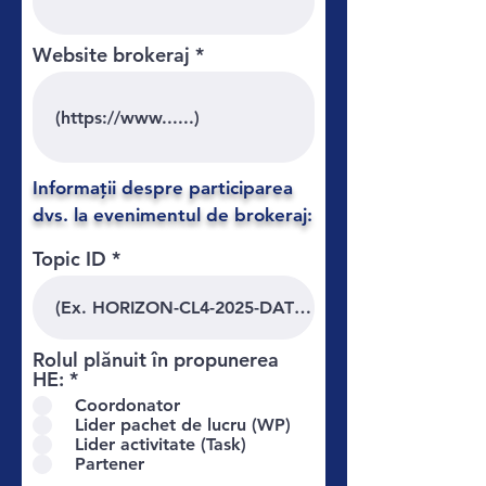
Website brokeraj
Informații despre participarea
dvs. la evenimentul de brokeraj:
Topic ID
Rolul plănuit în propunerea
R
HE:
*
e
Coordonator
q
Lider pachet de lucru (WP)
u
Lider activitate (Task)
i
Partener
r