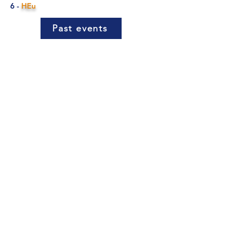
6
-
HEu
Past events