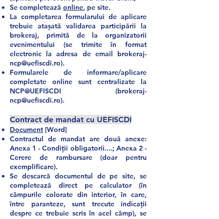
Se completează
online
, pe site.
La completarea formularului de aplicare
trebuie atașată validarea participării la
brokeraj, primită de la organizatorii
evenimentului (se trimite în format
electronic la adresa de email
brokeraj-
ncp@uefiscdi.ro
).
Formularele de informare/aplicare
completate online sunt centralizate la
NCP@UEFISCDI (
brokeraj-
ncp@uefiscdi.ro
).
Contract de mandat cu UEFISCDI
Document
[Word]
Contractul de
mandat are două anexe:
Anexa 1 - Condiții obligatorii....; Anexa 2 -
Cerere de rambursare (doar pentru
exemplificare).
Se descarcă documentul de pe site, se
completează direct pe calculator (în
câmpurile colorate din interior, în care,
între paranteze, sunt trecute indicații
despre ce trebuie scris în acel câmp), se