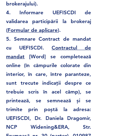
brokerajului).
4.
Informare UEFISCDI de
validarea participării la brokeraj
(
Formular de aplicare
).
5.
Semnare Contract de mandat
cu UEFISCDI.
Contractul de
mandat
[Word] se completează
online (în câmpurile colorate din
interior, în care, între paranteze,
sunt trecute indicații despre ce
trebuie scris în acel câmp), se
printează, se semnează și se
trimite prin poștă la adresa:
UEFISCDI, Dr. Daniela Dragomir,
NCP Widening&ERA, Str.
Frumoasă nr. 30 (parter), 010987