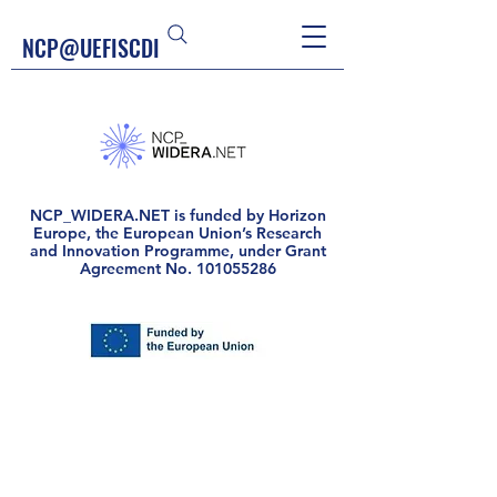
NCP@UEFISCDI
NCP_WIDERA.NET is funded by Horizon
Europe, the European Union’s Research
and Innovation Programme, under Grant
Agreement No.
101055286
Welcome visitors to your site with a
short, engaging introduction.
Double click to edit and add your
own text.