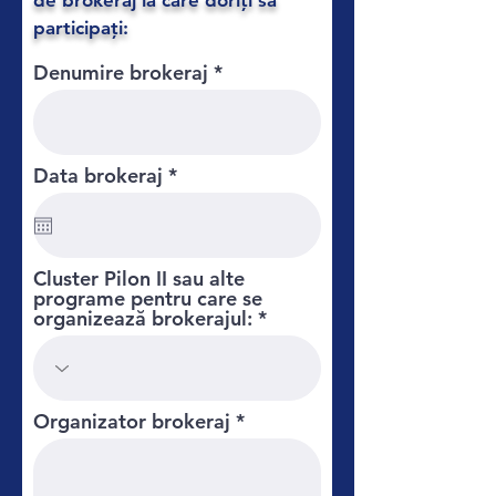
de brokeraj la care doriți să
participați:
Denumire brokeraj
r
Data brokeraj
*
e
q
u
i
r
Cluster Pilon II sau alte
e
programe pentru care se
d
organizează brokerajul:
Organizator brokeraj