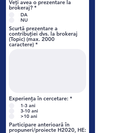
Veți avea o prezentare la
e
brokeraj?
*
d
DA
NU
Scurtă prezentare a
contribuției dvs. la brokeraj
(Topic) (max. 2000
caractere)
Experiența în cercetare:
*
1-3 ani
3-10 ani
>10 ani
Participare anterioară în
propuneri/proiecte H2020, HE: